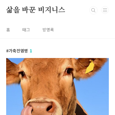
본문 바로가기
삶을 바꾼 비지니스
홈
태그
방명록
가축전염병
1