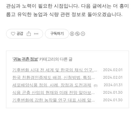
관심과 노력이 필요한 시점입니다.​ 다음 글에서는 더 흥미
롭고 유익한 농업과 식량 관련 정보로 돌아오겠습니다.
공감
구독하기
'
귀농 귀촌 정보
' 카테고리의 다른 글
기후변화 시대 전 세계 및 한국의 채식 인구 현
2024.02.01
황과 배경
한국 친환경인증제도 배경, 신청방법, 특징과
(0)
2024.02.01
도전과제
세포배양식품 정의, 사례, 장점과 도전과제
(0)
2024.01.31
(0)
식용 곤충 산업의 현재와 미래 전망 알아보기
2024.01.30
기후변화에 강한 농작물 연구 대표 사례 알아
(0)
2024.01.30
보기
(0)