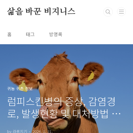
본문 바로가기
삶을 바꾼 비지니스
홈
태그
방명록
귀농 귀촌 정보
럼피스킨병의 증상, 감염경
로, 발생현황 및 대처방법 A-
Z
by 라롱지기
2024. 1. 31.