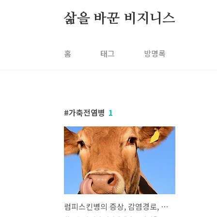
본문 바로가기
삶을 바꾼 비지니스
홈
태그
방명록
가축전염병
1
럼피스킨병의 증상, 감염경로, 발생현황 및 대처방법 A-Z