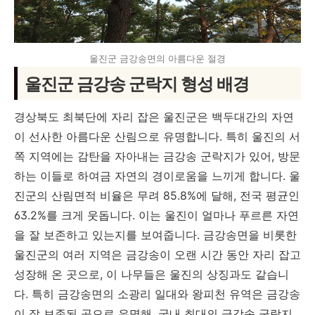
울진군 금강송면의 아름다운 절경
울진군 금강송 군락지 형성 배경
경상북도 최북단에 자리 잡은 울진군은 백두대간의 자연
이 선사한 아름다운 산림으로 유명합니다. 특히 울진의 서
쪽 지역에는 감탄을 자아내는 금강송 군락지가 있어, 방문
하는 이들로 하여금 자연의 경이로움을 느끼게 합니다. 울
진군의 산림면적 비율은 무려 85.8%에 달해, 전국 평균인
63.2%를 크게 웃돕니다. 이는 울진이 얼마나 푸르른 자연
을 잘 보존하고 있는지를 보여줍니다. 금강송면을 비롯한
울진군의 여러 지역은 금강송이 오랜 시간 동안 자리 잡고
성장해 온 곳으로, 이 나무들은 울진의 상징과도 같습니
다. 특히 금강송면의 소광리 일대와 왕피천 유역은 금강송
이 잘 보존된 곳으로 유명해, 국내 최대의 금강송 군락지