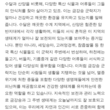
수달과 산양을 비롯해, 다양한 특산 식물과 어류들이 그들
의 안식처를 찾아 살아가고 있죠. 이는 금강송 군락지가
얼마나 건강하고 깨끗한 환경을 유지하고 있는지를 말해
줍니다. 수달은 깨끗한 수계 지역에서, 산양은 험준한 암
반지대에서 각각 생활하며, 이들의 서식 흔적은 이 지역의
생태계가 얼마나 잘 보전되어 있는지를 보여주는 증거입
니다. 뿐만 아니라, 세잎승마, 고려엉겅퀴, 참좁쌀풀 등 한
국 특산 식물들도 이 군락지 주변에서 번성하며, 하천에는
돌고기, 버들치, 기름종개 같은 다양한 어류들이 서식하고
있어 생물 다양성의 풍부함을 더합니다. 이처럼 금강송 군
락지는 단순히 사람들의 생활을 지탱하는 것을 넘어, 멸종
위기에 처한 종들을 포함한 다양한 생명체들에게 안전한
피난처를 제공함으로써 건강한 생태계를 유지하는데 중
요한 역할을 하고 있습니다. 지속적인 보전과 관리 노력으
로 금강송과 그 주변 생태계는 오늘날까지도 잘 보호되고
있으며, 이는 우리에게 자연과 인간이 서로 존중하며 함께