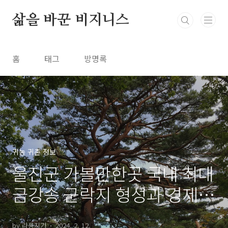
본문 바로가기
삶을 바꾼 비지니스
홈
태그
방명록
귀농 귀촌 정보
울진군 가볼만한곳 국내 최대
금강송 군락지 형성과 경제,
생태, 문화적 가치
by 라롱지기
2024. 2. 12.