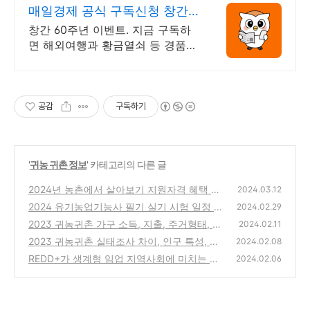
매일경제 공식 구독신청 창간
60주년 이벤트
창간 60주년 이벤트. 지금 구독하
면 해외여행과 황금열쇠 등 경품이
한가득! 2026년 새해에는 매경과
함께 하세요
공감
구독하기
'
귀농 귀촌 정보
' 카테고리의 다른 글
2024년 농촌에서 살아보기 지원자격 혜택 신
2024.03.12
청 방법 알아보기
2024 유기농업기능사 필기 실기 시험 일정 준
(1)
2024.02.29
비 합격률
2023 귀농귀촌 가구 소득, 지출, 주거형태, 지
(0)
2024.02.11
역별 지원 정책
2023 귀농귀촌 실태조사 차이, 인구 특성, 지
(0)
2024.02.08
역별 현황, 귀농 사유
REDD+가 생계형 임업 지역사회에 미치는 영
(0)
2024.02.06
향 알아보기
(0)