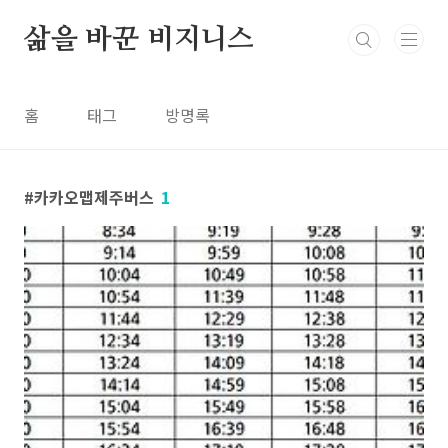
본문 바로가기
삶을 바꾼 비지니스
홈
태그
방명록
카카오맵제주버스
1