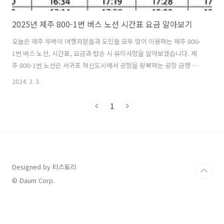
2025년 제주 800-1번 버스 노선 시간표 요금 알아보기
오늘은 제주 뚜벅이 여행자분들과 도민들 모두 많이 이용하는 제주 800-
1번 버스 노선, 시간표, 요금과 탑승 시 유의사항을 알아보겠습니다. 제
주 800-1번 노선은 서귀포 혁신도시에서 공항을 왕복하는 공항 급행 리
무진 버스로, 비교적 최근인 2016년에 신설된 노선인데요, 함께 도입된
2024. 3. 3.
800번 노선과 함께 서귀포를 목적지로 하는 여행자들과 도민 모두에게
인기 있는 버스가 되었습니다. 제주➡서귀포 방향 노선, 시간표800-1번
1
버스 제주➡서귀포 방향 노선제주버스터미널➡제주국제공항➡신제주
로터리➡연동365의원➡롯데마트➡정존마을➡상창교차로➡회수마을
회관➡법화사사거리➡농업기술원➡강창학종합경기장➡서귀포시청 2
청사(서귀포우체국)➡국세공무원교육원➡삼다체육공원입구➡ LH 1, 2
단지 ➡ 서귀포환승정류장(서귀포등기소) ..
Designed by 티스토리
© Daum Corp.