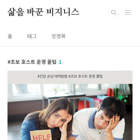
본문 바로가기
삶을 바꾼 비지니스
홈
태그
방명록
초보 호스트 운영 꿀팁
1