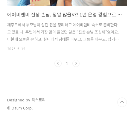
에어비앤비 진상 손님, 정말 많을까? 1년 운영 경험으로 말하는 현실과 대처법
제주도에서 부모님이 살던 집을 정리하고 에어비앤비 숙소로 준비한다
고 했을 때, 주변에서 가장 많이 들었던 말은 “진상 손님 조심해”였어요.
이불에 오물을 묻히고, 실내에서 담배를 피우고, 그릇을 태우고, 집기를
파손하고… 듣기만 해도 스트레스받는 이야기가 정말 많았죠. 하지만,
2025. 6. 19.
실제로 1년간 수백 팀의 손님을 맞이한 저의 경험은 조금 달랐어요.진상
손님, 정말 그렇게 많을까? 제 기준에서 진상의 정의는 행위 그 자체가 아
1
니라, “태도”에 있어요.예를 들어, 아이와 함께 온 손님이 컵을 깨뜨렸는
데도 “죄송하다”며 배상을 이야기하신다면, 그건 진상이 아니죠. 실외용
슬리퍼를 실내에서 신어 바닥에 흙이 묻었다면? 문화적 차이를 고려한
안내문 하나로 해결될 수 있어요.제 경험에선 기억에 남을 만한 ‘진상’은
단..
Designed by 티스토리
© Daum Corp.