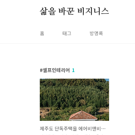
본문 바로가기
삶을 바꾼 비지니스
홈
태그
방명록
셀프인테리어
1
제주도 단독주택을 에어비앤비로 바꾼 과정: 셀프 리모델링과 숙소 창업 실전 후기