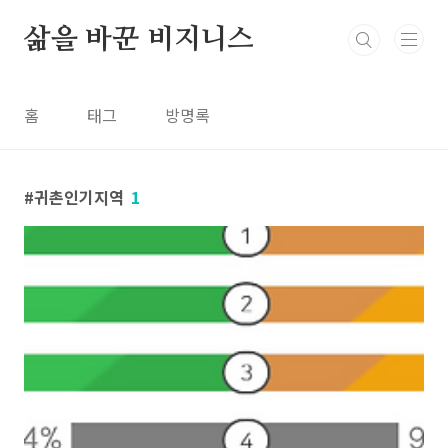
본문 바로가기
삶을 바꾼 비지니스
홈
태그
방명록
귀촌인기지역
1