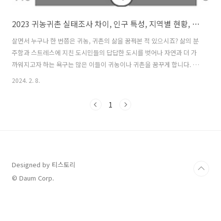
2023 귀농귀촌 실태조사 차이, 인구 특성, 지역별 현황, 귀농 사유
살면서 누구나 한 번쯤은 귀농, 귀촌의 삶을 꿈꿔본 적 있으시죠? 삶의 분
주함과 스트레스에 지친 도시민들의 답답한 도시를 벗어나 자연과 더 가
까워지고자 하는 욕구는 많은 이들이 귀농이나 귀촌을 꿈꾸게 합니다. 그
래서 오늘은 가장 최근에 통계청에서 발표한 귀농귀촌 현황 자료를 바탕
2024. 2. 8.
으로 귀농인과 귀촌인 현황과 인구 통계적 특성, 가장 많은 사람들이 선
택하는 지역과 귀농귀촌의 사유에 대해서 알아보도록 하겠습니다. 귀농
1
귀촌인 정의 및 특성 귀농인과 귀촌인의 정의 귀농귀촌 현황을 알아보기
전에 먼저, 귀농과 귀촌의 정의와 차이점에 대해서 알아보겠습니다. 귀농
과 귀촌 모두 농촌으로의 이주를 의미하지만, 동기와 목적이 다릅니다.
귀농은 도시에서 다른 일을 하던 사람이 그 일을 그만두고 농사를 지으려
고 농촌으로 돌아가..
Designed by 티스토리
© Daum Corp.