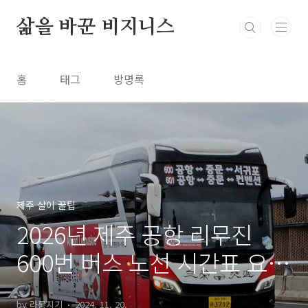
본문 바로가기
삶을 바꾼 비지니스
홈
태그
방명록
제주 살이 꿀팁
2026년 제주 공항 리무진
600번 버스 노선 시간표 요금
알아보기
by 라롱지기
2024. 11. 20.