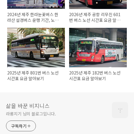
2024년 제주 한라눈꽃버스 한
2026년 제주 공항 리무진 601
라산 설경버스 운행 기간, 노선,
번 버스 노선 시간표 요금 알아
한라산 탐방 예약
보기
2025년 제주 801번 버스 노선
2025년 제주 182번 버스 노선
시간표 요금 알아보기
시간표 요금 알아보기
삶을 바꾼 비지니스
라롱지기 님의 블로그입니다.
구독하기