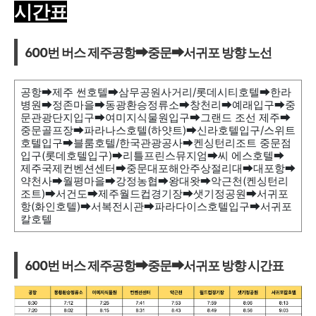
시간표
600번 버스 제주공항➡중문
➡
서귀포 방향 노선
공항
➡
제주 썬호텔
➡
삼무공원사거리/롯데시티호텔
➡
한라
병원
➡
정존마을
➡
동광환승정류소
➡
창천리
➡
예래입구
➡
중
문관광단지입구
➡
여미지식물원입구
➡
그랜드 조선 제주
➡
중문골프장
➡
파라나스호텔(하얏트)
➡신
라호텔입구/스위트
호텔입구
➡
블룸호텔/한국관광공사
➡
켄싱턴리조트 중문점
입구(롯데호텔입구)
➡
리틀프린스뮤지엄
➡
씨 에스호텔
➡
제주국제컨벤션센터
➡
중문대포해안주상절리대
➡
대포항
➡
약천사
➡
월평마을
➡
강정농협
➡
왕대왓
➡
악근천(켄싱턴리
조트)
➡
서건도
➡
제주월드컵경기장
➡
샛기정공원
➡
서귀포
항(화인호텔)
➡
서복전시관
➡
파라다이스호텔입구
➡
서귀포
칼호텔
600번 버스 제주공항➡
중문
➡
서귀포 방향
시간표