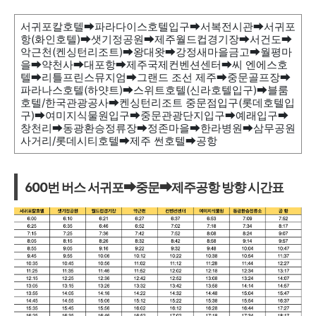
서귀포칼호텔
➡
파라다이스호텔입구
➡
서복전시관
➡
서귀포
항(화인호텔)
➡
샛기정공원
➡
제주월드컵경기장
➡
서건도
➡
악근천(켄싱턴리조트)
➡
왕대왓
➡
강정새마을금고
➡
월평마
을
➡
약천사
➡
대포항
➡
제주국제컨벤션센터
➡
씨 엔에스호
텔
➡
리틀프린스뮤지엄
➡
그랜드 조선 제주
➡
중문골프장
➡
파라나스호텔(하얏트)
➡
스위트호텔(신라호텔입구)
➡
블룸
호텔/한국관광공사
➡
켄싱턴리조트 중문점입구(롯데호텔입
구)
➡
여미지식물원입구
➡
중문관광단지입구
➡
예래입구
➡
창천리
➡
동광환승정류장
➡
정존마을
➡
한라병원
➡
삼무공원
사거리/롯데시티호텔
➡
제주 썬호텔
➡
공항
600번 버스 서귀포➡중문
➡
제주공항 방향
시간표