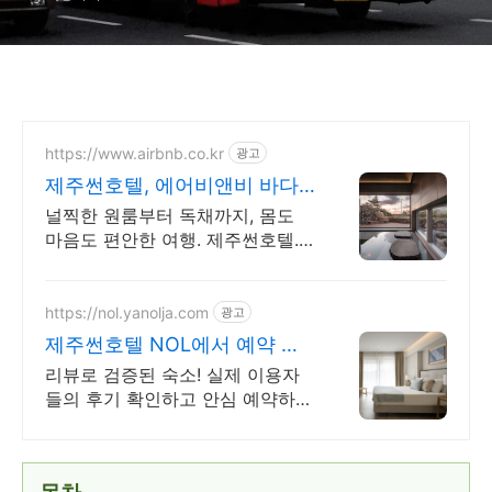
https://www.airbnb.co.kr
광고
제주썬호텔, 에어비앤비 바다
와 돌담 사이 감성 숙소
널찍한 원룸부터 독채까지, 몸도
마음도 편안한 여행. 제주썬호텔.
혼자 여행, 신나는 파티, 가족과의
편안한 휴식까지, 에어비앤비에서
만나보세요.
https://nol.yanolja.com
광고
제주썬호텔 NOL에서 예약 오
늘의 숙박 핫딜!
리뷰로 검증된 숙소! 실제 이용자
들의 후기 확인하고 안심 예약하세
요! 제주썬호텔