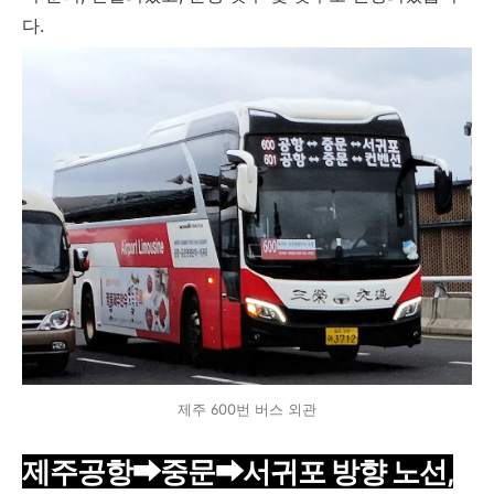
다.
제주 600번 버스 외관
제주공항➡중문
➡
서귀포 방향 노선,