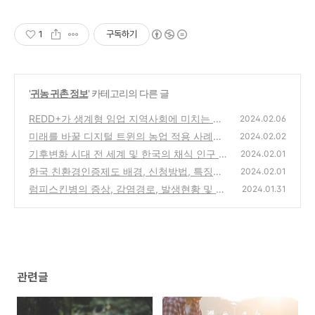
1
구독하기
'
귀농 귀촌 정보
' 카테고리의 다른 글
REDD+가 생계형 임업 지역사회에 미치는 영
2024.02.06
향 알아보기
미래를 바꿀 디지털 트윈의 농업 적용 사례와
(0)
2024.02.02
도전 과제
기후변화 시대 전 세계 및 한국의 채식 인구 현
(0)
2024.02.01
황과 배경
한국 친환경인증제도 배경, 신청방법, 특징과
(0)
2024.02.01
도전과제
럼피스킨병의 증상, 감염경로, 발생현황 및 대
(0)
2024.01.31
처방법 A-Z
(0)
관련글