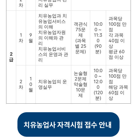
차
리 실무
치유농업과 치
과목당
유농업서비스
객관식
10:0
100점 만
의 이해
75문
0 ~
점
치유농업자원
1
9
제
11:3
각 과목
의 이해와 관
차
월
(과목
0
40점 이
리
별 25
(90
상
치유농업서비
문제)
분)
평균 60
2
스의 운영과 관
점 이상
급
리
10:0
과목당
논술형
0 ~
100점 만
1
2문제
2
치유농업의 운
12:0
점
0
약술형
차
영실무
0
해당 과목
월
10문
(120
60점 이
제
분)
상
치유농업사 자격시험 접수 안내