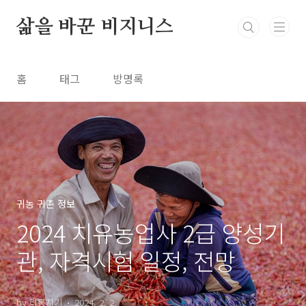
본문 바로가기
삶을 바꾼 비지니스
홈
태그
방명록
귀농 귀촌 정보
2024 치유농업사 2급 양성기
관, 자격시험 일정, 전망
by 라롱지기
2024. 2. 2.