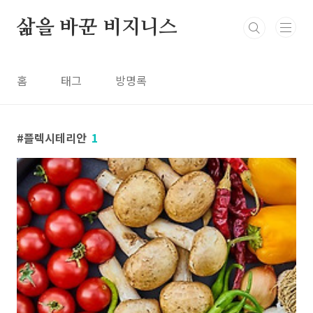
본문 바로가기
삶을 바꾼 비지니스
홈
태그
방명록
플렉시테리안
1