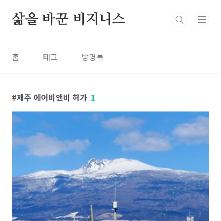
본문 바로가기
삶을 바꾼 비지니스
홈
태그
방명록
제주 에어비앤비 허가
1