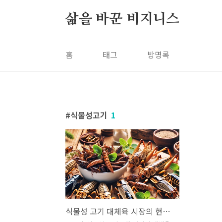
본문 바로가기
삶을 바꾼 비지니스
홈
태그
방명록
식물성고기
1
식물성 고기 대체육 시장의 현황과 미래 알아보기