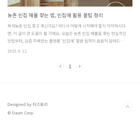
농촌 빈집 매물 찾는 법, 빈집애 활용 꿀팁 정리
목차농촌 빈집 찾고 계신가요? 어디서 어떻게 시작해야 할지 막막하시다
면, 이 글이 큰 도움이 될 거예요. 오늘은 농촌 빈집 매물을 찾는 현실적인
방법부터, 요즘 주목받는 플랫폼 ‘빈집애’ 활용 팁까지 꼼꼼히 알려드릴
게요! ✅ 왜 지금, 농촌 빈집에 주목할까요?,최근 몇 년 사이 귀농·귀촌을
2025. 6. 12.
준비하는 사람들이 눈에 띄게 늘고 있어요. 그만큼 농촌 빈집 매물에 대
한 관심도 함께 높아졌죠. 농촌 빈집 장점매입 비용이 저렴하다. 리모델
1
링 후 나만의 공간으로 만들 수 있다.일부 지자체는 빈집 수리비나 리모
델링 비용을 지원하기도 한다.물론 단점도 있어요.지은 지 오래된 건물이
라 노후 상태를 꼼꼼히 살펴야 하고, 위치나 접근성도 고려해야 해요.하
지만 잘만 고르면 진짜 '보석 같은 집'을 찾을 수 있답니다.🔍 농..
Designed by 티스토리
© Daum Corp.