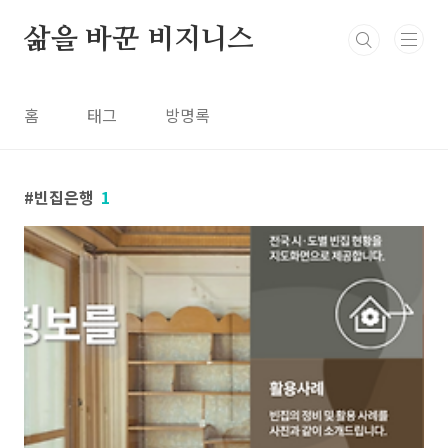
본문 바로가기
삶을 바꾼 비지니스
홈
태그
방명록
빈집은행
1