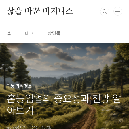
본문 바로가기
삶을 바꾼 비지니스
홈
태그
방명록
귀농 귀촌 정보
혼농임업의 중요성과 전망 알
아보기
by 라롱지기
2024. 1. 23.