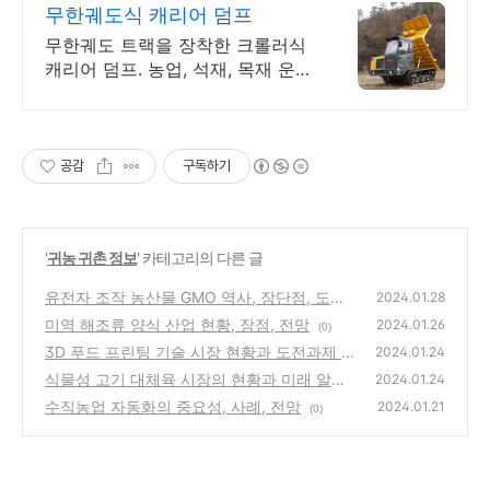
무한궤도식 캐리어 덤프
무한궤도 트랙을 장착한 크롤러식
캐리어 덤프. 농업, 석재, 목재 운
반. 뮤렉스
공감
구독하기
'
귀농 귀촌 정보
' 카테고리의 다른 글
유전자 조작 농산물 GMO 역사, 장단점, 도전
2024.01.28
과제와 전망 알아보기
미역 해조류 양식 산업 현황, 장점, 전망
(0)
2024.01.26
(0)
3D 푸드 프린팅 기술 시장 현황과 도전과제 알
2024.01.24
아보기
식물성 고기 대체육 시장의 현황과 미래 알아
(1)
2024.01.24
보기
수직농업 자동화의 중요성, 사례, 전망
(0)
2024.01.21
(0)